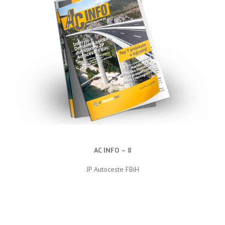
AC INFO – 8
JP Autoceste FBiH