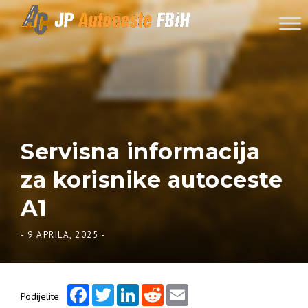
Skip to content
Servisna informacija
za korisnike autoceste
A1
-
9 APRILA, 2025
-
Facebook
Twitter
LinkedIn
Reddit
Email
Podijelite