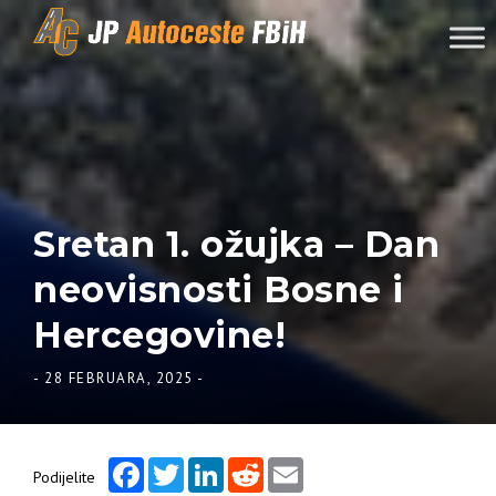
Skip to content
Sretan 1. ožujka – Dan
neovisnosti Bosne i
Hercegovine!
-
28 FEBRUARA, 2025
-
Facebook
Twitter
LinkedIn
Reddit
Email
Podijelite