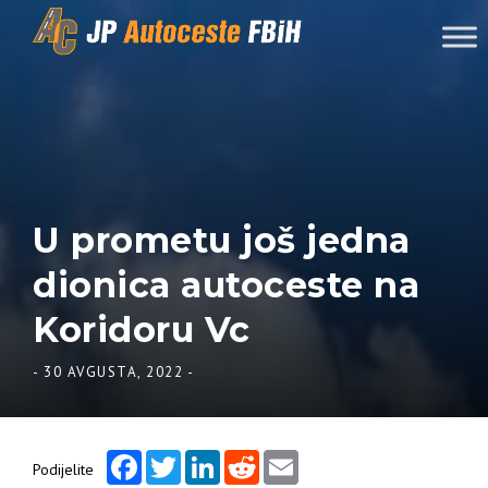
Skip to content
U prometu još jedna
dionica autoceste na
Koridoru Vc
-
30 AVGUSTA, 2022
-
Facebook
Twitter
LinkedIn
Reddit
Email
Podijelite