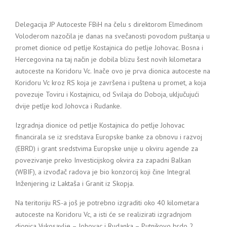
Delegacija JP Autoceste FBiH na čelu s direktorom Elmedinom
Voloderom nazočila je danas na svečanosti povodom puštanja u
promet dionice od petlje Kostajnica do petlje Johovac. Bosna i
Hercegovina na taj način je dobila blizu šest novih kilometara
autoceste na Koridoru Vc. Inače ovo je prva dionica autoceste na
Koridoru Vc kroz RS koja je završena i puštena u promet, a koja
povezuje Toviru i Kostajnicu, od Svilaja do Doboja, uključujući
dvije petlje kod Johovca i Rudanke.
Izgradnja dionice od petlje Kostajnica do petlje Johovac
financirala se iz sredstava Europske banke za obnovu i razvoj
(EBRD) i grant sredstvima Europske unije u okviru agende za
povezivanje preko Investicijskog okvira za zapadni Balkan
(WBIF), a izvođač radova je bio konzorcij koji čine Integral
Inženjering iz Laktaša i Granit iz Skopja.
Na teritoriju RS-a još je potrebno izgraditi oko 40 kilometara
autoceste na Koridoru Vc, a isti će se realizirati izgradnjom
dionica Vukosavlje – Johovac i Rudanka – Putnikovo brdo 2.