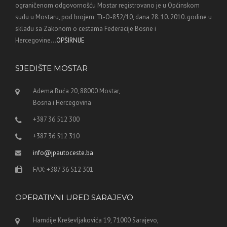
ograničenom odgovornošću Mostar registrovano je u Općinskom
sudu u Mostaru, pod brojem: Tt-O-852/10, dana 28. 10. 2010. godine u
skladu sa Zakonom o cestama Federacije Bosne i
Hercegovine...
OPŠIRNIJE
SJEDIŠTE MOSTAR
Adema Buća 20, 88000 Mostar,
Bosna i Hercegovina
+387 36 512 300
+387 36 512 310
info@jpautoceste.ba
FAX: +387 36 512 301
OPERATIVNI URED SARAJEVO
Hamdije Kreševljakovića 19, 71000 Sarajevo,