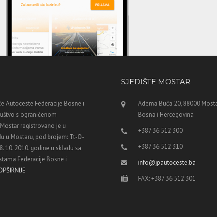
SJEDIŠTE MOSTAR
e Autoceste Federacije Bosne i
Adema Buća 20, 88000 Mosta
ruštvo s ograničenom
Bosna i Hercegovina
ostar registrovano je u
+387 36 512 300
u u Mostaru, pod brojem: Tt-O-
+387 36 512 310
8. 10. 2010. godine u skladu sa
tama Federacije Bosne i
info@jpautoceste.ba
OPŠIRNIJE
FAX: +387 36 512 301