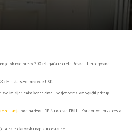
m je okupio preko 200 izlagača iz cijele Bosne i Hercegovine,
K i Ministarstvo privrede USK.
svojim cijenjenim korisnicima i posjetiocima omogućiti pristup
rezentacija
pod nazivom “JP Autoceste FBiH – Koridor Vc i brza cesta
čera za elektronsku naplatu cestarine.