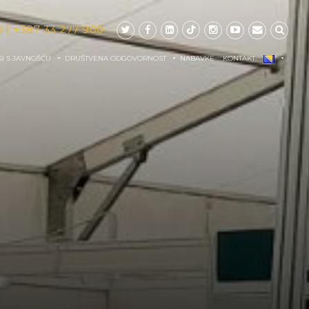
0
|
+387 33 277 900
I S JAVNOŠĆU
DRUŠTVENA ODGOVORNOST
NABAVKE
KONTAKT