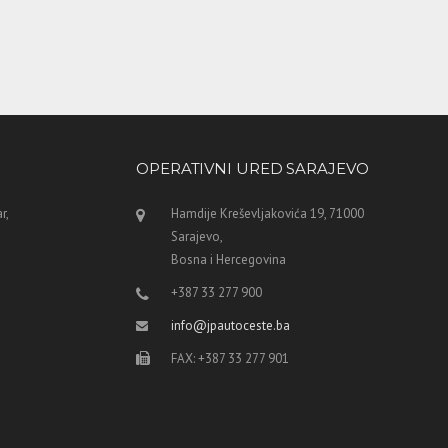
OPERATIVNI URED SARAJEVO
r,
Hamdije Kreševljakovića 19, 71000
Sarajevo,
Bosna i Hercegovina
+387 33 277 900
info@jpautoceste.ba
FAX: +387 33 277 901