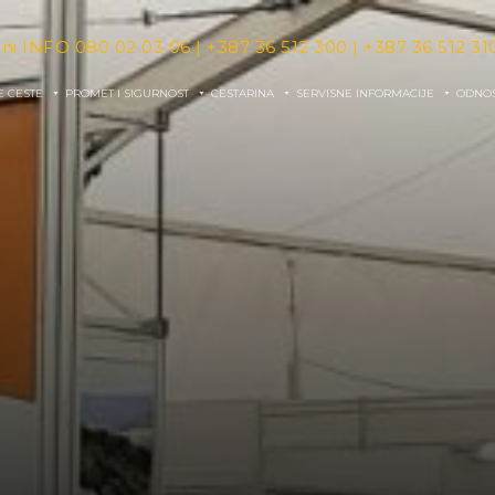
tni INFO
080 02 03 06
|
+387 36 512 300
|
+387 36 512 31
E CESTE
PROMET I SIGURNOST
CESTARINA
SERVISNE INFORMACIJE
ODNOS