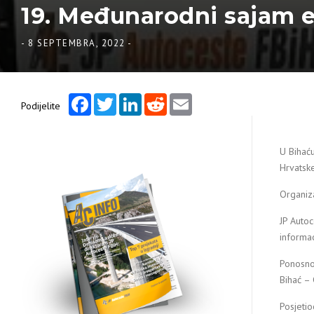
19. Međunarodni sajam e
-
8 SEPTEMBRA, 2022
-
Facebook
Twitter
LinkedIn
Reddit
Email
Podijelite
U Bihać
Hrvatske
Organiza
JP Autoc
informac
Ponosno 
Bihać – 
Posjetio