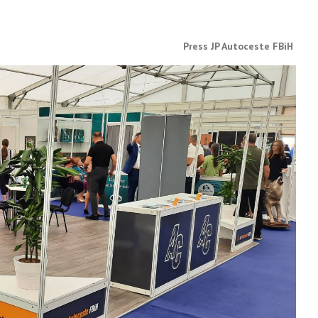
Press JP Autoceste FBiH