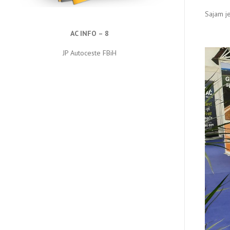
Sajam j
AC INFO – 8
JP Autoceste FBiH