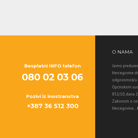
O NAMA
Besplatni INFO telefon
Javno preduzeć
Hercegovine d
080 02 03 06
odgovornošću M
Općinskom sud
852/10, dana 2
Pozivi iz inostranstva
Zakonom o ces
+387 36 512 300
Hercegovine...