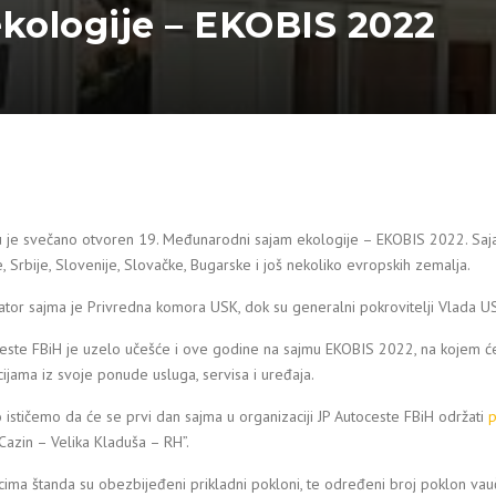
kologije – EKOBIS 2022
u je svečano otvoren 19. Međunarodni sajam ekologije – EKOBIS 2022. Saja
, Srbije, Slovenije, Slovačke, Bugarske i još nekoliko evropskih zemalja.
tor sajma je Privredna komora USK, dok su generalni pokrovitelji Vlada US
este FBiH je uzelo učešće i ove godine na sajmu EKOBIS 2022, na kojem će 
ijama iz svoje ponude usluga, servisa i uređaja.
ističemo da će se prvi dan sajma u organizaciji JP Autoceste FBiH održati
p
Cazin – Velika Kladuša – RH”.
cima štanda su obezbijeđeni prikladni pokloni, te određeni broj poklon vau