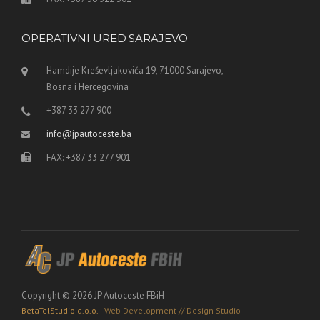
OPERATIVNI URED SARAJEVO
Hamdije Kreševljakovića 19, 71000 Sarajevo,
Bosna i Hercegovina
+387 33 277 900
info@jpautoceste.ba
FAX: +387 33 277 901
Copyright © 2026 JP Autoceste FBiH
BetaTelStudio d.o.o.
| Web Development // Design Studio