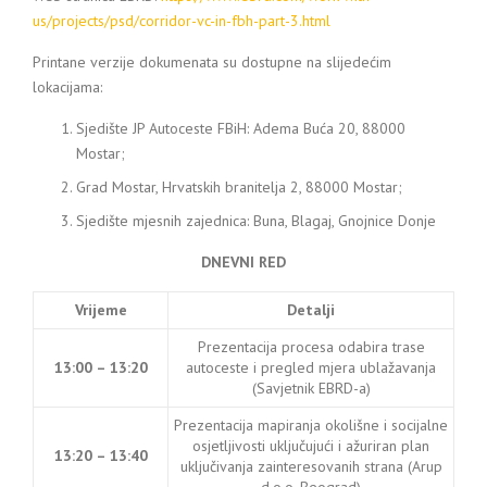
us/projects/psd/corridor-vc-in-fbh-part-3.html
Printane verzije dokumenata su dostupne na slijedećim
lokacijama:
Sjedište JP Autoceste FBiH: Adema Buća 20, 88000
Mostar;
Grad Mostar, Hrvatskih branitelja 2, 88000 Mostar;
Sjedište mjesnih zajednica: Buna, Blagaj, Gnojnice Donje
DNEVNI RED
Vrijeme
Detalji
Prezentacija procesa odabira trase
13:00 – 13:20
autoceste i pregled mjera ublažavanja
(Savjetnik EBRD-a)
Prezentacija mapiranja okolišne i socijalne
osjetljivosti uključujući i ažuriran plan
13:20 – 13:40
uključivanja zainteresovanih strana (Arup