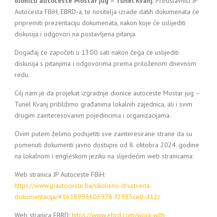
dionicu autoceste Mostar jug – Tunel Kvanj
. Predstavnici JP
Autocesta FBiH, EBRD-a, te nositelja izrade datih dokumenata će
pripremiti prezentaciju dokumenata, nakon koje će uslijediti
diskusija i odgovori na postavljena pitanja.
Događaj će započeti u 13:00 sati nakon čega će uslijediti
diskusija s pitanjima i odgovorima prema priloženom dnevnom
redu.
Cilj nam je da projekat izgradnje dionice autoceste Mostar jug –
Tunel Kvanj približimo građanima lokalnih zajednica, ali i svim
drugim zainteresovanim pojedincima i organizacijama.
Ovim putem želimo podsjetiti sve zainteresirane strane da su
pomenuti dokumenti javno dostupni od 8. oktobra 2024. godine
na lokalnom i engleskom jeziku na slijedećim web stranicama:
Web stranica JP Autoceste FBiH:
https://www.jpautoceste.ba/okolisno-drustvena-
dokumentacija/#1618998606978-f2985ce0-d12c
Web stranica EBRD:
https://www.ebrd.com/work-with-