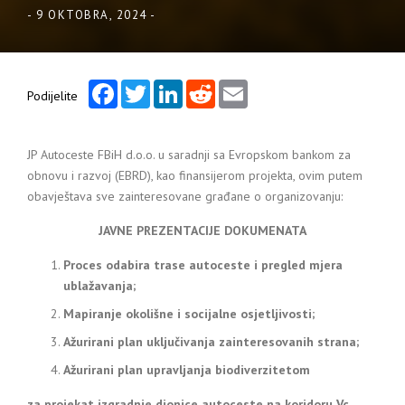
-
9 OKTOBRA, 2024
-
Facebook
Twitter
LinkedIn
Reddit
Email
Podijelite
JP Autoceste FBiH d.o.o. u saradnji sa Evropskom bankom za
obnovu i razvoj (EBRD), kao finansijerom projekta, ovim putem
obavještava sve zainteresovane građane o organizovanju:
JAVNE PREZENTACIJE DOKUMENATA
Proces odabira trase autoceste i pregled mjera
ublažavanja;
Mapiranje okolišne i socijalne osjetljivosti;
Ažurirani plan uključivanja zainteresovanih strana;
Ažurirani plan upravljanja biodiverzitetom
za projekat izgradnje dionice autoceste na koridoru Vc