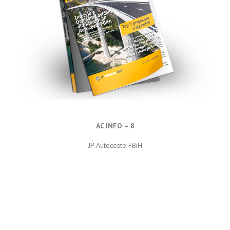
AC INFO – 8
JP Autoceste FBiH