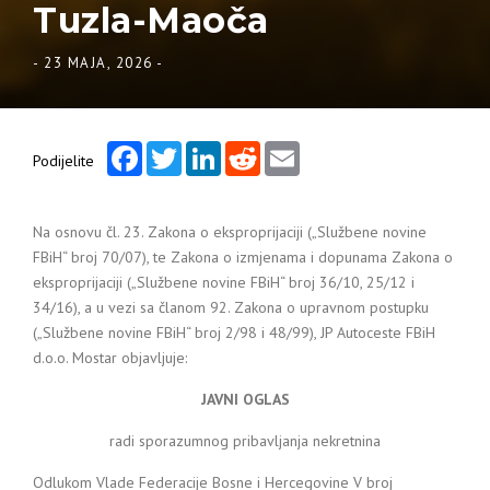
Tuzla-Maoča
-
23 MAJA, 2026
-
Facebook
Twitter
LinkedIn
Reddit
Email
Podijelite
Na osnovu čl. 23. Zakona o eksproprijaciji („Službene novine
FBiH“ broj 70/07), te Zakona o izmjenama i dopunama Zakona o
eksproprijaciji („Službene novine FBiH“ broj 36/10, 25/12 i
34/16), a u vezi sa članom 92. Zakona o upravnom postupku
(„Službene novine FBiH“ broj 2/98 i 48/99), JP Autoceste FBiH
d.o.o. Mostar objavljuje:
JAVNI OGLAS
radi sporazumnog pribavljanja nekretnina
Odlukom Vlade Federacije Bosne i Hercegovine V broj