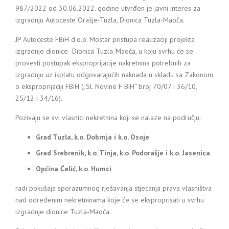
987/2022 od 30.06.2022. godine utvrđen je javni interes za
izgradnju Autoceste Orašje-Tuzla, Dionica Tuzla-Maoča.
JP Autoceste FBiH d.o.o. Mostar pristupa realizaciji projekta
izgradnje dionice Dionica Tuzla-Maoča, u koju svrhu će se
provesti postupak eksproprijacije nakretnina potrebnih za
izgradnju uz isplatu odgovarajućih naknada u skladu sa Zakonom
o eksproprijaciji FBiH („Sl. Novine F BiH“ broj 70/07 i 36/10,
25/12 i 34/16).
Pozivaju se svi vlasnici nekretnina koji se nalaze na području:
Grad Tuzla, k.o. Dobrnja i k.o. Osoje
Grad Srebrenik, k.o. Tinja, k.o. Podorašje i k.o. Jasenica
Općina Ćelić, k.o. Humci
radi pokušaja sporazumnog rješavanja stjecanja prava vlasništva
nad određenim nekretninama koje će se eksproprisati u svrhu
izgradnje dionice Tuzla-Maoča.