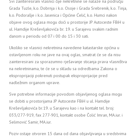
Svi zainteresirani vlasnici čije nekretnine se nalaze na području
Grada Tuzle, k.o. Dobrnja i k.o. Osoje i Grada Srebrenik, k.o. Tinja,
k.o. Podorašje i k.o. Jasenica i Općine Ćelić, k.o. Humci nakon
objave ovog oglasa mogu doći u prostorije JP Autoceste FBiH u
ul. Hamdije Kreševljakovića br. 19. u Sarajevu svakim radnim
danom u periodu od 07 i 00 do 15 i 30 sati.
Ukoliko se vlasnici nekretnina navedene katastarske općina u
ostavljenom roku ne jave na ovaj oglas, smatrat će se da nisu
zainteresirani za sporazumno rješavanje sticanja prava vlasništva
na nekretninama, te će se u skladu sa odredbama Zakona o
eksproprijaciji pokrenuti postupak eksproprijacije pred
nadležnim organom uprave.
Sve potrebne informacije povodom objavljenog oglasa mogu
se dobiti u prostorijama JP Autoceste FBiH u ul. Hamdije
Kreševljakovića br.19. u Sarajevu kao i na kontakt tel. broj:
033/277-919, fax 277-901, kontakt osobe Čolić Imran, MA.iur. i
Selimović Samir, MA.iur.
Poziv ostaje otvoren 15 dana od dana objavljivanja u sredstvima