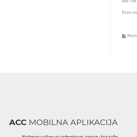
kao i na
Poziv os
Novos
ACC
MOBILNA APLIKACIJA
Nadopuna računa na jednostavan, siguran i brz način