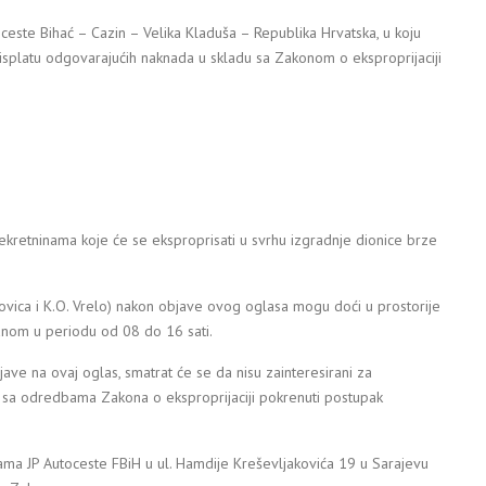
 ceste Bihać – Cazin – Velika Kladuša – Republika Hrvatska, u koju
 isplatu odgovarajućih naknada u skladu sa Zakonom o eksproprijaciji
kretninama koje će se eksproprisati u svrhu izgradnje dionice brze
kovica i K.O. Vrelo) nakon objave ovog oglasa mogu doći u prostorije
danom u periodu od 08 do 16 sati.
ave na ovaj oglas, smatrat će se da nisu zainteresirani za
u sa odredbama Zakona o eksproprijaciji pokrenuti postupak
ma JP Autoceste FBiH u ul. Hamdije Kreševljakovića 19 u Sarajevu