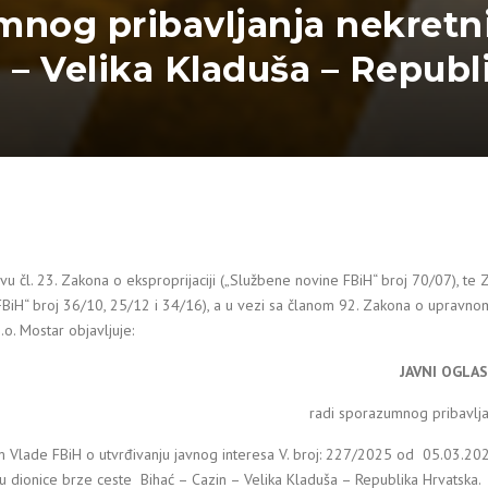
mnog pribavljanja nekretn
 – Velika Kladuša – Republ
u čl. 23. Zakona o eksproprijaciji („Službene novine FBiH“ broj 70/07), t
BiH“ broj 36/10, 25/12 i 34/16), a u vezi sa članom 92. Zakona o upravnom
.o. Mostar objavljuje:
JAVNI OGLA
radi sporazumnog pribavlja
Vlade FBiH o utvrđivanju javnog interesa V. broj: 227/2025 od 05.03.2025.
u dionice brze ceste Bihać – Cazin – Velika Kladuša – Republika Hrvatska.