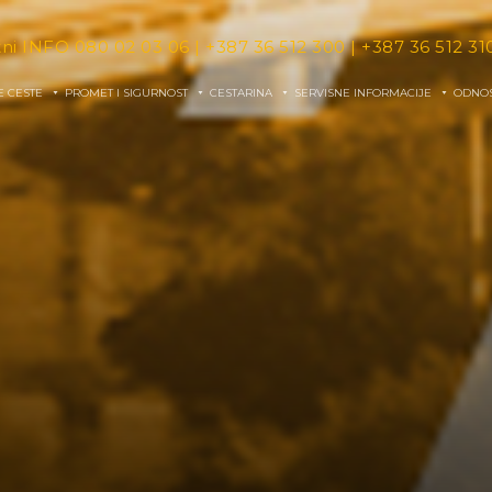
tni INFO
080 02 03 06
|
+387 36 512 300
|
+387 36 512 31
E CESTE
PROMET I SIGURNOST
CESTARINA
SERVISNE INFORMACIJE
ODNOS