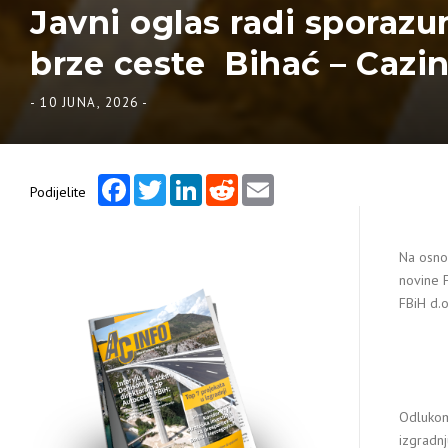
Javni oglas radi sporazu
brze ceste Bihać – Cazin
-
10 JUNA, 2026
-
Facebook
Twitter
LinkedIn
Reddit
Email
Podijelite
Na osnov
novine F
FBiH d.o
Odlukom 
izgradnj