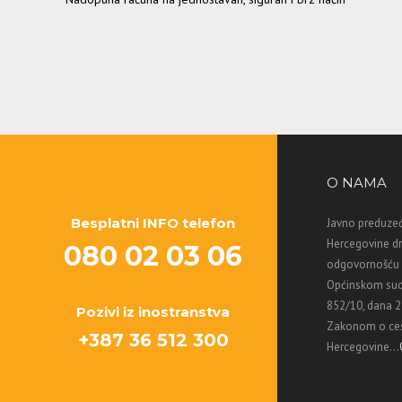
O NAMA
Besplatni INFO telefon
Javno preduzeć
Hercegovine d
080 02 03 06
odgovornošću M
Općinskom sud
852/10, dana 2
Pozivi iz inostranstva
Zakonom o ces
+387 36 512 300
Hercegovine...