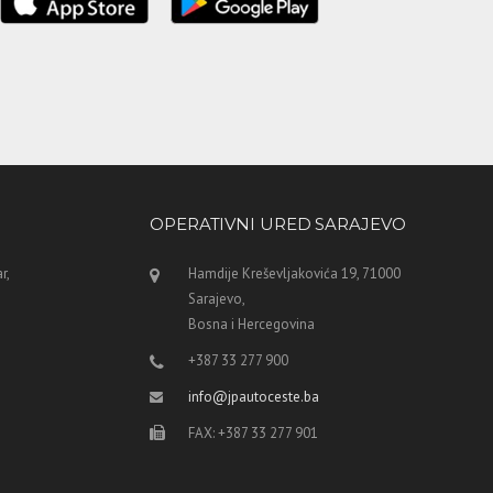
OPERATIVNI URED SARAJEVO
r,
Hamdije Kreševljakovića 19, 71000
Sarajevo,
Bosna i Hercegovina
+387 33 277 900
info@jpautoceste.ba
FAX: +387 33 277 901