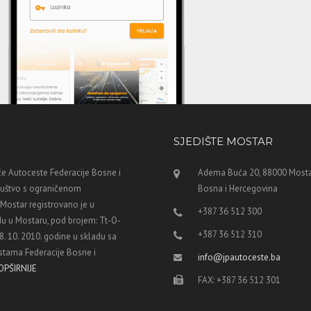
SJEDIŠTE MOSTAR
e Autoceste Federacije Bosne i
Adema Buća 20, 88000 Mosta
ruštvo s ograničenom
Bosna i Hercegovina
ostar registrovano je u
+387 36 512 300
u u Mostaru, pod brojem: Tt-O-
+387 36 512 310
8. 10. 2010. godine u skladu sa
tama Federacije Bosne i
info@jpautoceste.ba
OPŠIRNIJE
FAX: +387 36 512 301