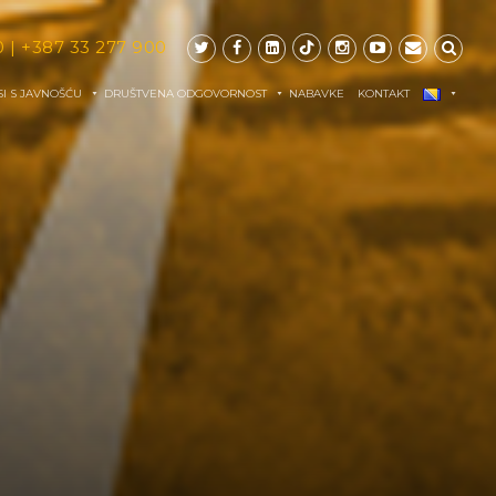
0
|
+387 33 277 900
I S JAVNOŠĆU
DRUŠTVENA ODGOVORNOST
NABAVKE
KONTAKT