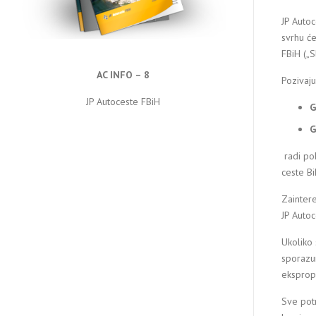
JP Autoc
svrhu će
FBiH („S
AC INFO – 8
Pozivaju
JP Autoceste FBiH
G
G
radi po
ceste Bi
Zaintere
JP Autoc
Ukoliko 
sporazum
eksprop
Sve pot