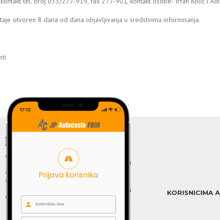
 kontakt tel. broj 033/277-919, fax 277-901, kontakt osobe- Irfan Kolić i Ad
taje otvoren 8 dana od dana objavljivanja u sredstvima informisanja.
ti
KORISNICIMA 