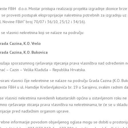
este FBiH d.o.o. Mostar pristupa realizaciji projekta izgradnje dionice brze
 se provesti postupak eksproprijacije nakretnina potrebnih za izgradnju uz
l. Novine FBiH“ broj 70/07 i 36/10, 25/12 i 34/16).
 se vlasnici nekretnina koji se nalaze na području:
rada Cazina, K.O. Vrelo
rada Cazina, K.O. Bukovica
kušaja sporazumnog rješavanja stjecanja prava vlasništva nad određenim ne
hać – Cazin – Velika Kladuša – Republika Hrvatska.
sirani vlasnici čije nekretnine se nalaze na području Grada Cazina (K.O. Bu
este FBiH u ul. Hamdije Kreševljakovića br. 19 u Sarajevu, svakim radnim 
se vlasnici nekretnina navedenih katastarskih općina u ostavljenom roku ne j
no rješavanje sticanja prava vlasništva na nekretninama, te će se u sklad
rijacije pred nadležnim organom uprave.
rebne informacije povodom objavljenog oglasa mogu se dobiti u prostorija