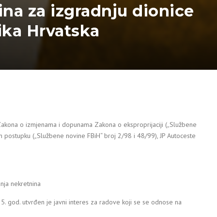
ina za izgradnju dionice
ika Hrvatska
e Zakona o izmjenama i dopunama Zakona o eksproprijaciji („Službene
 postupku („Službene novine FBiH“ broj 2/98 i 48/99), JP Autoceste
S
nja nekretnina
 god. utvrđen je javni interes za radove koji se se odnose na