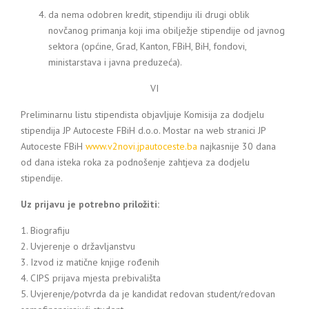
da nema odobren kredit, stipendiju ili drugi oblik
novčanog primanja koji ima obilježje stipendije od javnog
sektora (općine, Grad, Kanton, FBiH, BiH, fondovi,
ministarstava i javna preduzeća).
VI
Preliminarnu listu stipendista objavljuje Komisija za dodjelu
stipendija JP Autoceste FBiH d.o.o. Mostar na web stranici JP
Autoceste FBiH
www.v2novi.jpautoceste.ba
najkasnije 30 dana
od dana isteka roka za podnošenje zahtjeva za dodjelu
stipendije.
Uz prijavu je potrebno priložiti:
1. Biografiju
2. Uvjerenje o državljanstvu
3. Izvod iz matične knjige rođenih
4. CIPS prijava mjesta prebivališta
5. Uvjerenje/potvrda da je kandidat redovan student/redovan