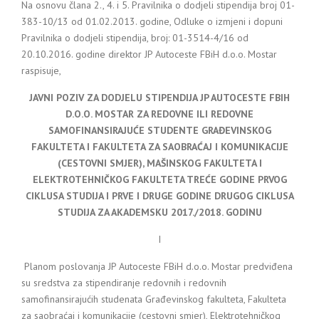
Na osnovu člana 2., 4. i 5. Pravilnika o dodjeli stipendija broj 01-
383-10/13 od 01.02.2013. godine, Odluke o izmjeni i dopuni
Pravilnika o dodjeli stipendija, broj: 01-3514-4/16 od
20.10.2016. godine direktor JP Autoceste FBiH d.o.o. Mostar
raspisuje,
JAVNI POZIV ZA DODJELU STIPENDIJA JP AUTOCESTE FBIH
D.O.O. MOSTAR ZA REDOVNE ILI REDOVNE
SAMOFINANSIRAJUĆE STUDENTE GRAĐEVINSKOG
FAKULTETA I FAKULTETA ZA SAOBRAĆAJ I KOMUNIKACIJE
(CESTOVNI SMJER), MAŠINSKOG FAKULTETA I
ELEKTROTEHNIČKOG FAKULTETA TREĆE GODINE PRVOG
CIKLUSA STUDIJA I PRVE I DRUGE GODINE DRUGOG CIKLUSA
STUDIJA ZA AKADEMSKU 2017./2018. GODINU
I
Planom poslovanja JP Autoceste FBiH d.o.o. Mostar predviđena
su sredstva za stipendiranje redovnih i redovnih
samofinansirajućih studenata Građevinskog fakulteta, Fakulteta
za saobraćaj i komunikacije (cestovni smjer), Elektrotehničkog