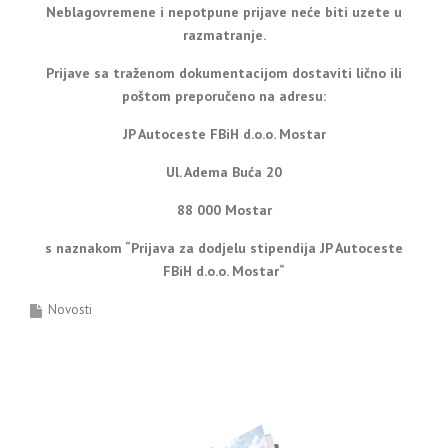
Neblagovremene i nepotpune prijave neće biti uzete u
razmatranje.
Prijave sa traženom dokumentacijom dostaviti lično ili
poštom preporučeno na adresu:
JP Autoceste FBiH d.o.o. Mostar
Ul. Adema Buća 20
88 000 Mostar
s naznakom “Prijava za dodjelu stipendija JP Autoceste
FBiH d.o.o. Mostar“
Novosti