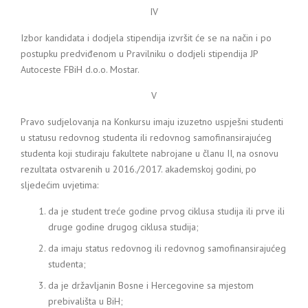
IV
Izbor kandidata i dodjela stipendija izvršit će se na način i po
postupku predviđenom u Pravilniku o dodjeli stipendija JP
Autoceste FBiH d.o.o. Mostar.
V
Pravo sudjelovanja na Konkursu imaju izuzetno uspješni studenti
u statusu redovnog studenta ili redovnog samofinansirajućeg
studenta koji studiraju fakultete nabrojane u članu II, na osnovu
rezultata ostvarenih u 2016./2017. akademskoj godini, po
sljedećim uvjetima:
da je student treće godine prvog ciklusa studija ili prve ili
druge godine drugog ciklusa studija;
da imaju status redovnog ili redovnog samofinansirajućeg
studenta;
da je državljanin Bosne i Hercegovine sa mjestom
prebivališta u BiH;