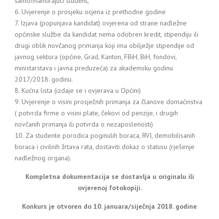
samofinansirajući student,
6. Uvjerenje o prosjeku ocjena iz prethodne godine
7. Izjava (popunjava kandidat) ovjerena od strane nadležne
općinske službe da kandidat nema odobren kredit, stipendiju ili
drugi oblik novčanog primanja koji ima obilježje stipendije od
javnog sektora (općine, Grad, Kanton, FBiH, BiH, fondovi,
ministarstava i javna preduzeća) za akademsku godinu
2017/2018. godinu.
8. Kućna lista (izdaje se i ovjerava u Općini)
9. Uvjerenje o visini prosječnih primanja za članove domaćinstva
( potvrda firme o visini plate, čekovi od penzije, i drugih
novčanih primanja ili potvrda o nezaposlenosti)
10. Za studente porodica poginulih boraca, RVI, demobilisanih
boraca i civilnih žrtava rata, dostaviti dokaz o statusu (rješenje
nadležnog organa).
Kompletna dokumentacija se dostavlja u originalu ili
ovjerenoj fotokopiji.
Konkurs je otvoren do 10. januara/siječnja 2018. godine