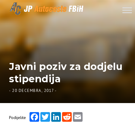
Skip to content
Javni poziv za dodjelu
stipendija
-
20 DECEMBRA, 2017
-
Facebook
Twitter
LinkedIn
Reddit
Email
Podijelite