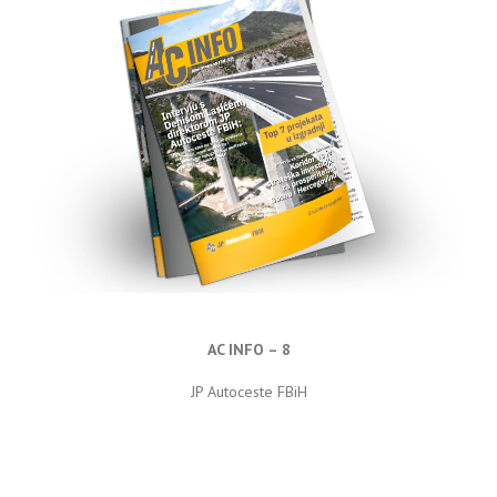
AC INFO – 8
JP Autoceste FBiH