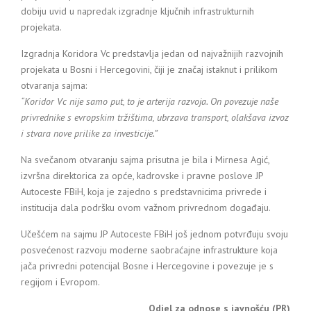
dobiju uvid u napredak izgradnje ključnih infrastrukturnih
projekata.
Izgradnja Koridora Vc predstavlja jedan od najvažnijih razvojnih
projekata u Bosni i Hercegovini, čiji je značaj istaknut i prilikom
otvaranja sajma:
“Koridor Vc nije samo put, to je arterija razvoja. On povezuje naše
privrednike s evropskim tržištima, ubrzava transport, olakšava izvoz
i stvara nove prilike za investicije.”
Na svečanom otvaranju sajma prisutna je bila i Mirnesa Agić,
izvršna direktorica za opće, kadrovske i pravne poslove JP
Autoceste FBiH, koja je zajedno s predstavnicima privrede i
institucija dala podršku ovom važnom privrednom događaju.
Učešćem na sajmu JP Autoceste FBiH još jednom potvrđuju svoju
posvećenost razvoju moderne saobraćajne infrastrukture koja
jača privredni potencijal Bosne i Hercegovine i povezuje je s
regijom i Evropom.
Odjel za odnose s javnošću (PR)