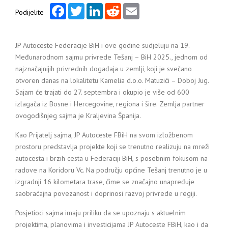
Facebook
Twitter
LinkedIn
Reddit
Email
Podijelite
JP Autoceste Federacije BiH i ove godine sudjeluju na 19.
Međunarodnom sajmu privrede Tešanj – BiH 2025., jednom od
najznačajnijih privrednih događaja u zemlji, koji je svečano
otvoren danas na lokalitetu Kamelia d.o.o. Matuzići – Doboj Jug.
Sajam će trajati do 27. septembra i okupio je više od 600
izlagača iz Bosne i Hercegovine, regiona i šire. Zemlja partner
ovogodišnjeg sajma je Kraljevina Španija.
Kao Prijatelj sajma, JP Autoceste FBiH na svom izložbenom
prostoru predstavlja projekte koji se trenutno realizuju na mreži
autocesta i brzih cesta u Federaciji BiH, s posebnim fokusom na
radove na Koridoru Vc. Na području općine Tešanj trenutno je u
izgradnji 16 kilometara trase, čime se značajno unapređuje
saobraćajna povezanost i doprinosi razvoj privrede u regiji.
Posjetioci sajma imaju priliku da se upoznaju s aktuelnim
projektima, planovima i investicijama JP Autoceste FBiH, kao i da