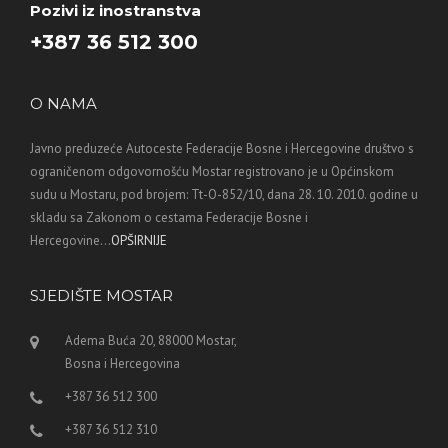
Pozivi iz inostranstva
+387 36 512 300
O NAMA
Javno preduzeće Autoceste Federacije Bosne i Hercegovine društvo s
ograničenom odgovornošću Mostar registrovano je u Općinskom
sudu u Mostaru, pod brojem: Tt-O-852/10, dana 28. 10. 2010. godine u
skladu sa Zakonom o cestama Federacije Bosne i
Hercegovine...
OPŠIRNIJE
SJEDIŠTE MOSTAR
Adema Buća 20, 88000 Mostar,
Bosna i Hercegovina
+387 36 512 300
+387 36 512 310