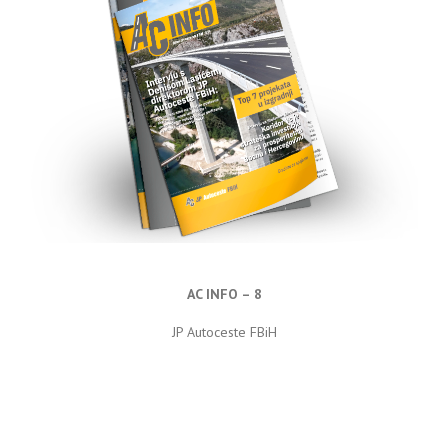
AC INFO – 8
JP Autoceste FBiH