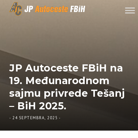
Skip to content
JP Autoceste FBiH na
19. Međunarodnom
sajmu privrede Tešanj
– BiH 2025.
-
24 SEPTEMBRA, 2025
-