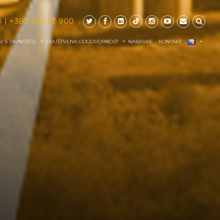
0
|
+387 33 277 900
I S JAVNOŠĆU
DRUŠTVENA ODGOVORNOST
NABAVKE
KONTAKT