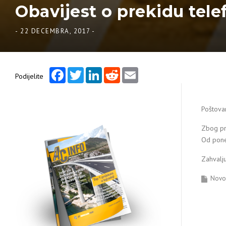
Obavijest o prekidu telef
-
22 DECEMBRA, 2017
-
Facebook
Twitter
LinkedIn
Reddit
Email
Podijelite
Poštovan
Zbog pre
Od poned
Zahvalj
Novos