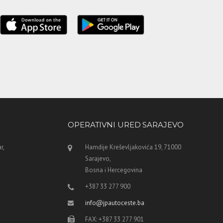
OPERATIVNI URED SARAJEVO
r,
Hamdije Kreševljakovića 19, 71000
Sarajevo,
Bosna i Hercegovina
+387 33 277 900
info@jpautoceste.ba
FAX: +387 33 277 901