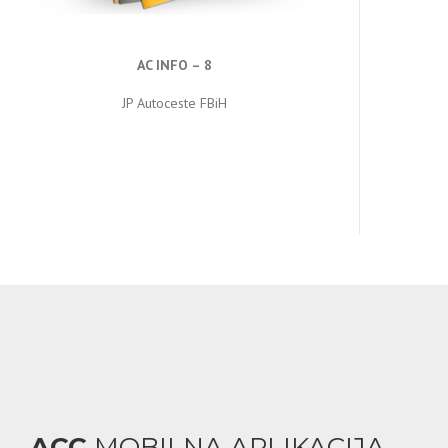
AC INFO – 8
JP Autoceste FBiH
ACC
MOBILNA APLIKACIJA