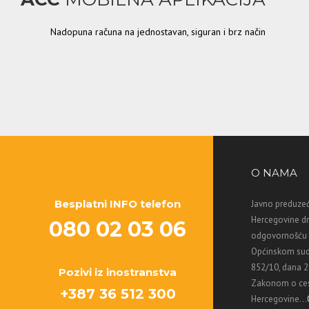
Nadopuna računa na jednostavan, siguran i brz način
O NAMA
Besplatni INFO telefon
Javno preduzeć
Hercegovine d
080 02 03 06
odgovornošću M
Općinskom sud
852/10, dana 2
Pozivi iz inostranstva
Zakonom o ces
+387 36 512 300
Hercegovine...