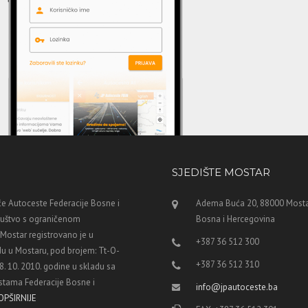
SJEDIŠTE MOSTAR
e Autoceste Federacije Bosne i
Adema Buća 20, 88000 Mosta
ruštvo s ograničenom
Bosna i Hercegovina
ostar registrovano je u
+387 36 512 300
u u Mostaru, pod brojem: Tt-O-
+387 36 512 310
8. 10. 2010. godine u skladu sa
tama Federacije Bosne i
info@jpautoceste.ba
OPŠIRNIJE