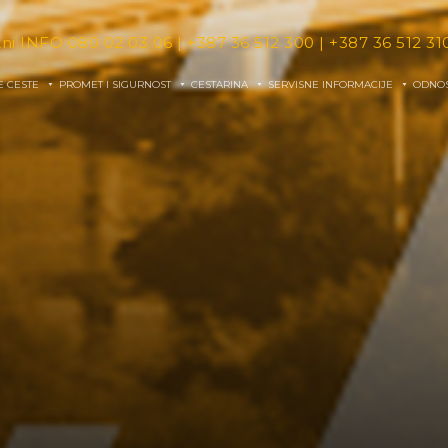
tni INFO
080 02 03 06
|
+387 36 512 300
|
+387 36 512 31
E CESTE
PROMET I SIGURNOST
CESTARINA
SERVISNE INFORMACIJE
ODNOS