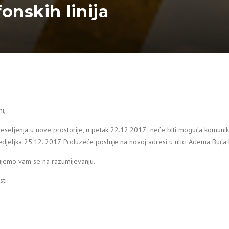
onskih linija
i,
seljenja u nove prostorije, u petak 22.12.2017., neće biti moguća komunikac
jeljka 25.12. 2017. Poduzeće posluje na novoj adresi u ulici Adema Buća br
ujemo vam se na razumijevanju.
ti