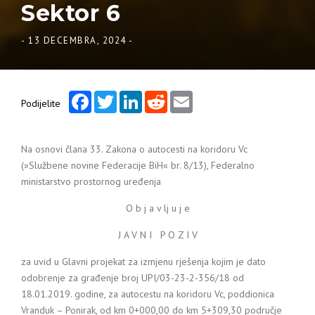
Sektor 6
-
13 DECEMBRA, 2024
-
Facebook
Twitter
LinkedIn
Reddit
Email
Podijelite
Na osnovi člana 33. Zakona o autocesti na koridoru Vc
(»Službene novine Federacije BiH« br. 8/13), Federalno
ministarstvo prostornog uređenja
O b j a v lj u j e
J A V N I P O Z I V
za uvid u Glavni projekat za izmjenu rješenja kojim je dato
odobrenje za građenje broj UPI/03-23-2-356/18 od
18.01.2019. godine, za autocestu na koridoru Vc, poddionica
Vranduk – Ponirak, od km 0+000,00 do km 5+309,30 područje