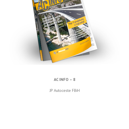
AC INFO – 8
JP Autoceste FBiH