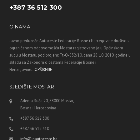
+387 36 512 300
O NAMA
Javno preduzeće Autoceste Federacije Bosne i Hercegovine društvo s
ograničenom odgovornošću Mostar registrovano je u Općinskom
sudu u Mostaru, pod brojem: Tt-O-852/10, dana 28. 10. 2010. godine u
skladu sa Zakonom o cestama Federacije Bosne i
Hercegovine...
OPŠIRNIJE
SJEDIŠTE MOSTAR
Adema Buća 20, 88000 Mostar,
Bosna i Hercegovina
+387 36 512 300
+387 36 512 310
info@jpautoceste.ba