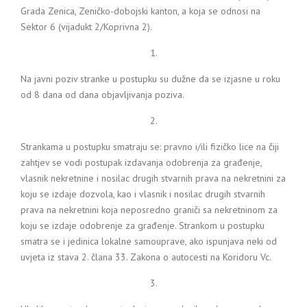
Grada Zenica, Zeničko-dobojski kanton, a koja se odnosi na
Sektor 6 (vijadukt 2/Koprivna 2).
1.
Na javni poziv stranke u postupku su dužne da se izjasne u roku
od 8 dana od dana objavljivanja poziva.
2.
Strankama u postupku smatraju se: pravno i/ili fizičko lice na čiji
zahtjev se vodi postupak izdavanja odobrenja za građenje,
vlasnik nekretnine i nosilac drugih stvarnih prava na nekretnini za
koju se izdaje dozvola, kao i vlasnik i nosilac drugih stvarnih
prava na nekretnini koja neposredno graniči sa nekretninom za
koju se izdaje odobrenje za građenje. Strankom u postupku
smatra se i jedinica lokalne samouprave, ako ispunjava neki od
uvjeta iz stava 2. člana 33. Zakona o autocesti na Koridoru Vc.
3.