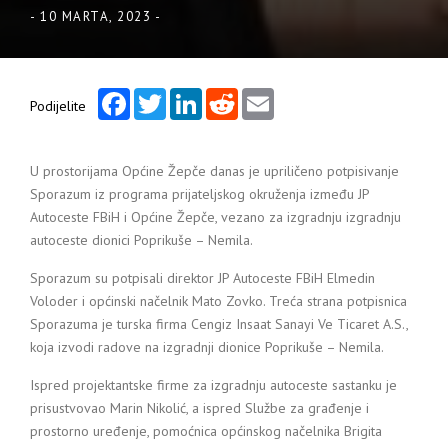
-
10 MARTA, 2023
-
Facebook
Twitter
LinkedIn
Reddit
Email
Podijelite
U prostorijama Općine Žepče danas je upriličeno potpisivanje
Sporazum iz programa prijateljskog okruženja između JP
Autoceste FBiH i Općine Žepče, vezano za izgradnju izgradnju
autoceste dionici Poprikuše – Nemila.
Sporazum su potpisali direktor JP Autoceste FBiH Elmedin
Voloder i općinski načelnik Mato Zovko. Treća strana potpisnica
Sporazuma je turska firma Cengiz Insaat Sanayi Ve Ticaret A.S.,
koja izvodi radove na izgradnji dionice Poprikuše – Nemila.
Ispred projektantske firme za izgradnju autoceste sastanku je
prisustvovao Marin Nikolić, a ispred Službe za građenje i
prostorno uređenje, pomoćnica općinskog načelnika Brigita