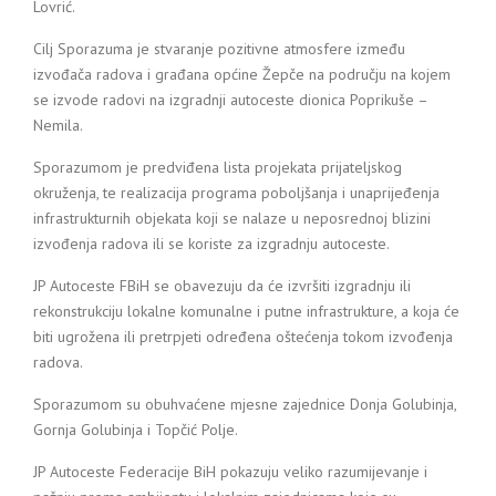
Lovrić.
Cilj Sporazuma je stvaranje pozitivne atmosfere između
izvođača radova i građana općine Žepče na području na kojem
se izvode radovi na izgradnji autoceste dionica Poprikuše –
Nemila.
Sporazumom je predviđena lista projekata prijateljskog
okruženja, te realizacija programa poboljšanja i unaprijeđenja
infrastrukturnih objekata koji se nalaze u neposrednoj blizini
izvođenja radova ili se koriste za izgradnju autoceste.
JP Autoceste FBiH se obavezuju da će izvršiti izgradnju ili
rekonstrukciju lokalne komunalne i putne infrastrukture, a koja će
biti ugrožena ili pretrpjeti određena oštećenja tokom izvođenja
radova.
Sporazumom su obuhvaćene mjesne zajednice Donja Golubinja,
Gornja Golubinja i Topčić Polje.
JP Autoceste Federacije BiH pokazuju veliko razumijevanje i