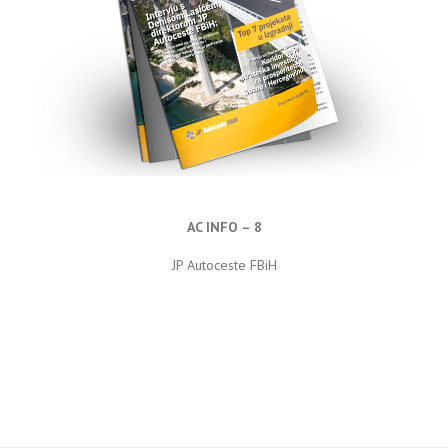
AC INFO – 8
JP Autoceste FBiH