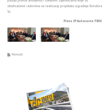
pažnju prema ambijentu i lokalnim zajednicama koje su
obuhvaćene radovima na realizaciji projekata izgradnje Koridora
Vc.
Press JP Autoceste FBiH
Novosti