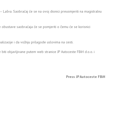
– Lašva. Saobraćaj će se na ovoj dionici preusmjeriti na magistralnu
 obustave saobraćaja će se pomjeriti o čemu će se korisnici
izacije i da vožnju prilagode uslovima na cesti.
iti objavljivane putem web stranice JP Autoceste FBiH d.o.o. i
Press JP Autoceste FBiH