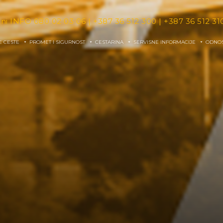
tni INFO
080 02 03 06
|
+387 36 512 300
|
+387 36 512 31
E CESTE
PROMET I SIGURNOST
CESTARINA
SERVISNE INFORMACIJE
ODNOS