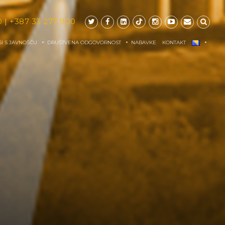
0
|
+387 33 277 900
I S JAVNOŠĆU
DRUŠTVENA ODGOVORNOST
NABAVKE
KONTAKT