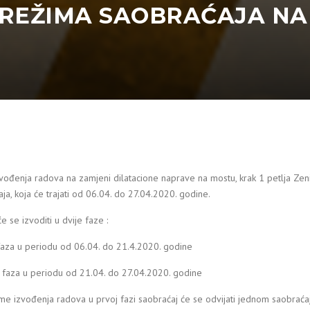
REŽIMA SAOBRAĆAJA NA D
ođenja radova na zamjeni dilatacione naprave na mostu, krak 1 petlja Zeni
ja, koja će trajati od 06.04. do 27.04.2020. godine.
e se izvoditi u dvije faze :
faza u periodu od 06.04. do 21.4.2020. godine
 faza u periodu od 21.04. do 27.04.2020. godine
eme izvođenja radova u prvoj fazi saobraćaj će se odvijati jednom saobra