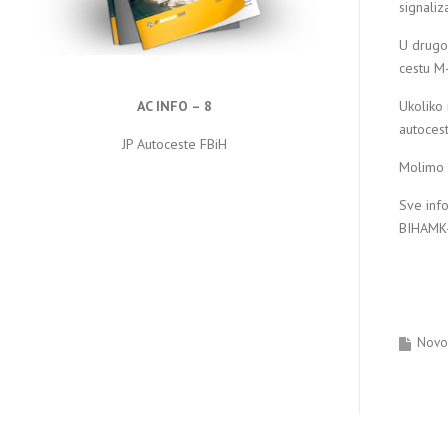
signaliza
U drugoj
cestu M-
Ukoliko 
AC INFO – 8
autocest
JP Autoceste FBiH
Molimo s
Sve info
BIHAMK-
Novos