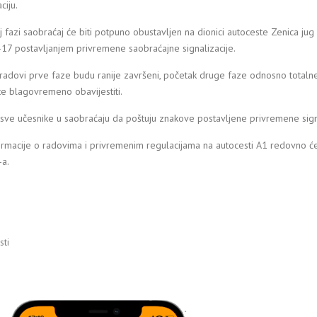
ciju.
 fazi saobraćaj će biti potpuno obustavljen na dionici autoceste Zenica jug 
17 postavljanjem privremene saobraćajne signalizacije.
radovi prve faze budu ranije završeni, početak druge faze odnosno totalne
e blagovremeno obavijestiti.
ve učesnike u saobraćaju da poštuju znakove postavljene privremene signal
rmacije o radovima i privremenim regulacijama na autocesti A1 redovno će b
a.
ti