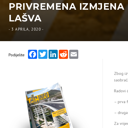
PRIVREMENA IZMJENA 
LAŠVA
-
3 APRILA, 2020
-
Facebook
Twitter
LinkedIn
Reddit
Email
Podijelite
Zbog izv
saobraća
Radovi ć
– prva 
– druga
Za vrij