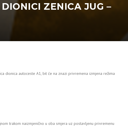
IONICI ZENICA JUG –
ca dionica autoceste A1, bit će na znazi privremena izmjena režima
ćajnom trakom naizmjenično u oba smjera uz postavljenu privremenu