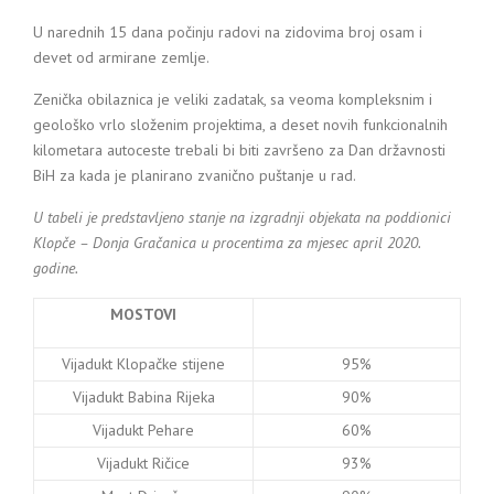
U narednih 15 dana počinju radovi na zidovima broj osam i
devet od armirane zemlje.
Zenička obilaznica je veliki zadatak, sa veoma kompleksnim i
geološko vrlo složenim projektima, a deset novih funkcionalnih
kilometara autoceste trebali bi biti završeno za Dan državnosti
BiH za kada je planirano zvanično puštanje u rad.
U tabeli je predstavljeno s
tanje na izgradnji objekata na poddionici
Klopče – Donja Gračanica u procentima za mjesec april 2020.
godine.
MOSTOVI
Vijadukt Klopačke stijene
95%
Vijadukt Babina Rijeka
90%
Vijadukt Pehare
60%
Vijadukt Ričice
93%