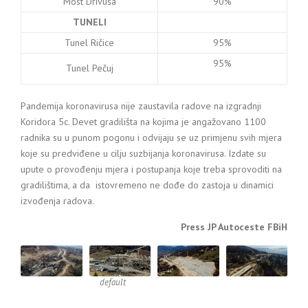
Most Drivuša
90%
TUNELI
Tunel Ričice
95%
95%
Tunel Pečuj
Pandemija koronavirusa nije zaustavila radove na izgradnji
Koridora 5c. Devet gradilišta na kojima je angažovano 1100
radnika su u punom pogonu i odvijaju se uz primjenu svih mjera
koje su predviđene u cilju suzbijanja koronavirusa. Izdate su
upute o provođenju mjera i postupanja koje treba sprovoditi na
gradilištima, a da istovremeno ne dođe do zastoja u dinamici
izvođenja radova.
Press JP Autoceste FBiH
default