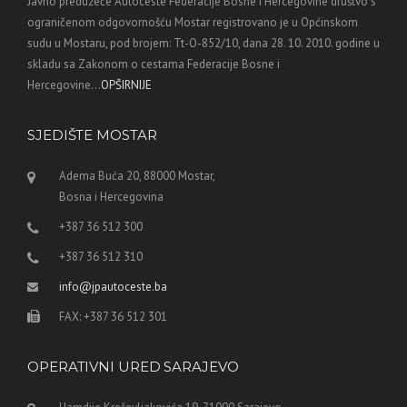
Javno preduzeće Autoceste Federacije Bosne i Hercegovine društvo s
ograničenom odgovornošću Mostar registrovano je u Općinskom
sudu u Mostaru, pod brojem: Tt-O-852/10, dana 28. 10. 2010. godine u
skladu sa Zakonom o cestama Federacije Bosne i
Hercegovine...
OPŠIRNIJE
SJEDIŠTE MOSTAR
Adema Buća 20, 88000 Mostar,
Bosna i Hercegovina
+387 36 512 300
+387 36 512 310
info@jpautoceste.ba
FAX: +387 36 512 301
OPERATIVNI URED SARAJEVO