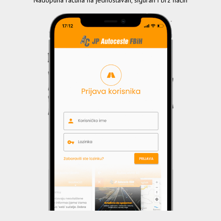
Nadopuna računa na jednostavan, siguran i brz način