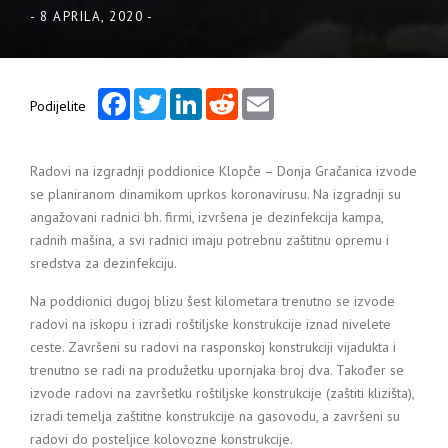
-
8 APRILA, 2020
-
Facebook
Twitter
LinkedIn
Reddit
Email
Podijelite
Radovi na izgradnji poddionice Klopče – Donja Gračanica izvode
se planiranom dinamikom uprkos koronavirusu. Na izgradnji su
angažovani radnici bh. firmi, izvršena je dezinfekcija kampa,
radnih mašina, a svi radnici imaju potrebnu zaštitnu opremu i
sredstva za dezinfekciju.
Na poddionici dugoj blizu šest kilometara trenutno se izvode
radovi na iskopu i izradi roštiljske konstrukcije iznad nivelete
ceste. Završeni su radovi na rasponskoj konstrukciji vijadukta i
trenutno se radi na produžetku upornjaka broj dva. Također se
izvode radovi na završetku roštiljske konstrukcije (zaštiti klizišta),
izradi temelja zaštitne konstrukcije na gasovodu, a završeni su
radovi do posteljice kolovozne konstrukcije.