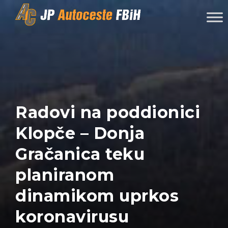
Skip to content
Radovi na poddionici
Klopče – Donja
Gračanica teku
planiranom
dinamikom uprkos
koronavirusu