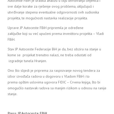
Autoceste FBiH je uradila analizu u cilju utvrđivanja činjenica i
sve dalje korake za rješenje ovog problema, uključujući i
utvrđivanje stepena eventualne odgovornosti svih sudionika
projekta, te mogućnosti nastavka realizacije projekta.
Uprave JP Autoceste FBiH pripremila je određene
zaključke koji su već upućeni prema investitoru projekta – Vladi
FBiH.
Stav JP Autoceste Federacije BiH je da, bez obzira na stanje u
kome se projekat trenutno nalazi, ne treba odustati od
izgradnje tunela Hranjen.
Ono što slijedi je priprema za raspisivanje novog tendera za
izbor izvođača radova u dogovoru s Vladom FBiH i to
prema opštim uslovima ugovora FIDIC – Crvena knjiga, što bi
omogućilo nastavak radova sa manjim rizikom u odnosu na ranije
stanje.
Press JP Autoceste FBiH