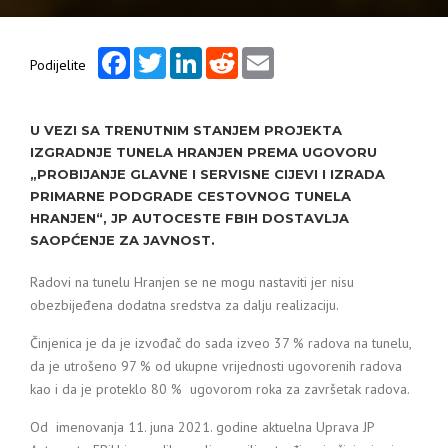
Facebook
Twitter
LinkedIn
Reddit
Email
Podijelite
U VEZI SA TRENUTNIM STANJEM PROJEKTA
IZGRADNJE TUNELA HRANJEN PREMA UGOVORU
„PROBIJANJE GLAVNE I SERVISNE CIJEVI I IZRADA
PRIMARNE PODGRADE CESTOVNOG TUNELA
HRANJEN“, JP AUTOCESTE FBIH DOSTAVLJA
SAOPĆENJE ZA JAVNOST.
Radovi na tunelu Hranjen se ne mogu nastaviti jer nisu
obezbijeđena dodatna sredstva za dalju realizaciju.
Činjenica je da je izvođač do sada izveo 37 % radova na tunelu,
da je utrošeno 97 % od ukupne vrijednosti ugovorenih radova
kao i da je proteklo 80 % ugovorom roka za završetak radova.
Od imenovanja 11. juna 2021. godine aktuelna Uprava JP