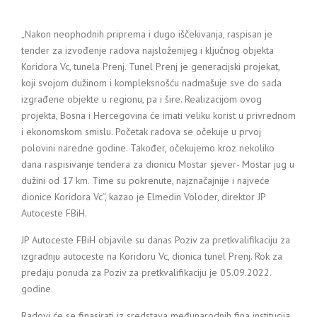
„Nakon neophodnih priprema i dugo iščekivanja, raspisan je
tender za izvođenje radova najsloženijeg i ključnog objekta
Koridora Vc, tunela Prenj. Tunel Prenj je generacijski projekat,
koji svojom dužinom i kompleksnošću nadmašuje sve do sada
izgrađene objekte u regionu, pa i šire. Realizacijom ovog
projekta, Bosna i Hercegovina će imati veliku korist u privrednom
i ekonomskom smislu. Početak radova se očekuje u prvoj
polovini naredne godine. Također, očekujemo kroz nekoliko
dana raspisivanje tendera za dionicu Mostar sjever- Mostar jug u
dužini od 17 km. Time su pokrenute, najznačajnije i najveće
dionice Koridora Vc“, kazao je Elmedin Voloder, direktor JP
Autoceste FBiH.
JP Autoceste FBiH objavile su danas Poziv za pretkvalifikaciju za
izgradnju autoceste na Koridoru Vc, dionica tunel Prenj. Rok za
predaju ponuda za Poziv za pretkvalifikaciju je 05.09.2022.
godine.
Radovi će se finasirati iz sredstava međunarodnih fina institucija,