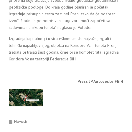
priprema koje uključuju sveobuhvatne geološko-geotehničke i
geofizičke podloge. Do kraja godine planiran je početak
izgradnje pristupnih cesta za tunel Prenj, tako da će odabrani
izvođač odmah po potpisivanju ugovora moći započeti sa
radovima na iskopu tunela” naglasio je Voloder.
Izgradnja kapitalnog i u strateškom smislu najvažnijeg, ali i
tehnički najzahtjevnijeg, objekta na Koridoru Vc – tunela Prenj
trebala bi trajati šest godina, čime bi se kompletirala izgradnja
Koridora Vc na teritoriji Federacije BiH.
Press JP Autoceste FBiH
Novosti