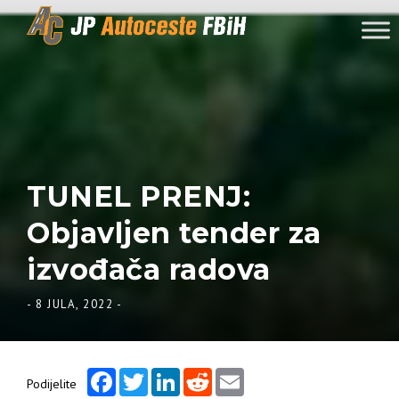
Skip to content
TUNEL PRENJ:
Objavljen tender za
izvođača radova
-
8 JULA, 2022
-
Facebook
Twitter
LinkedIn
Reddit
Email
Podijelite