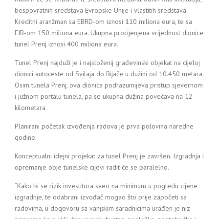
bespovratnih sredstava Evropske Unije i vlastitih sredstava.
Kreditni aranžman sa EBRD-om iznosi 110 miliona eura, te sa
EIB-om 150 miliona eura. Ukupna procijenjena vrijednost dionice
tunel Prenj iznosi 400 miliona eura.
Tunel Prenj najduži je i najsloženij građevinski objekat na cijeloj
dionici autoceste od Svilaja do Bijače u dužini od 10.450 metara.
Osim tunela Prenj, ova dionica podrazumijeva pristup sjevernom
i južnom portalu tunela, pa se ukupna dužina povećava na 12
kilometara.
Planirani početak izvođenja radova je prva polovina naredne
godine.
Konceptualni idejni projekat za tunel Prenj je završen. Izgradnja i
opremanje obje tunelske cijevi radit će se paralelno.
“Kako bi se rizik investitora sveo na minimum u pogledu cijene
izgradnje, te odabrani izvođač mogao što prije započeti sa
radovima, u dogovoru sa vanjskim saradnicima urađen je niz