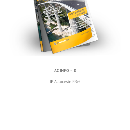
AC INFO – 8
JP Autoceste FBiH