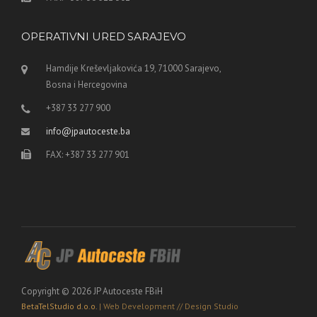
OPERATIVNI URED SARAJEVO
Hamdije Kreševljakovića 19, 71000 Sarajevo,
Bosna i Hercegovina
+387 33 277 900
info@jpautoceste.ba
FAX: +387 33 277 901
Copyright © 2026 JP Autoceste FBiH
BetaTelStudio d.o.o.
| Web Development // Design Studio