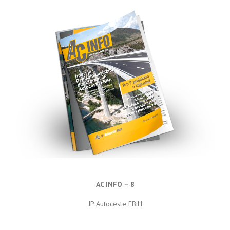
AC INFO – 8
JP Autoceste FBiH