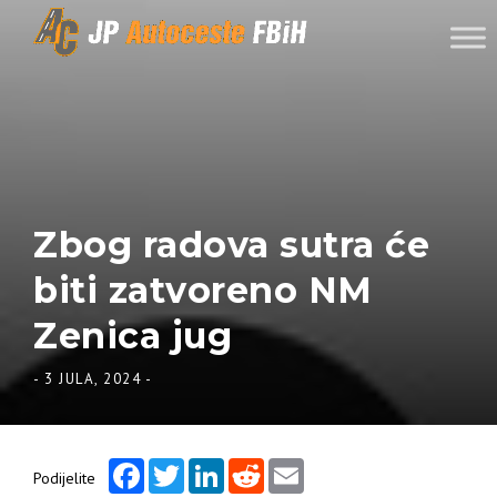
Skip to content
Zbog radova sutra će
biti zatvoreno NM
Zenica jug
-
3 JULA, 2024
-
Facebook
Twitter
LinkedIn
Reddit
Email
Podijelite