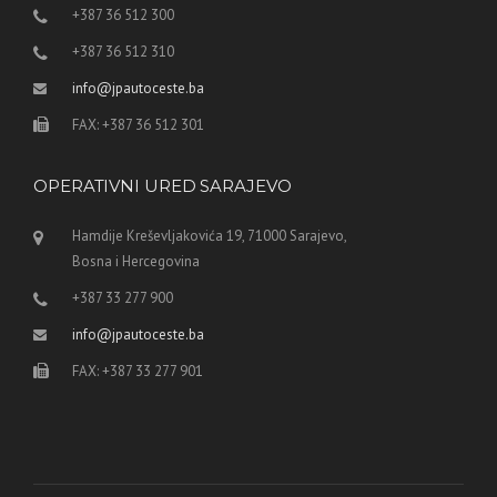
+387 36 512 300
+387 36 512 310
info@jpautoceste.ba
FAX: +387 36 512 301
OPERATIVNI URED SARAJEVO
Hamdije Kreševljakovića 19, 71000 Sarajevo,
Bosna i Hercegovina
+387 33 277 900
info@jpautoceste.ba
FAX: +387 33 277 901