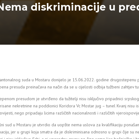
ema diskriminacije u pred
antonalnog suda u Mostaru donijelo je 15.06.2022. godine drugostepenu pr
ena presuda preinačava na način da se u cijelosti odbija tužbeni zahtjev tuž
penom presudom je utvrđeno da tužitelji nisu isključivo pripadnici srpskog n
isane nekretnine na poddionici Koridora Vc Mostar jug – tunel Kvanj nisu is
vijesti, nego pripadaju licima različitih nacionalnosti i različitih vjeroispovije
ni sud u Mostaru je utvrdio da uopšte nema uslova za kvalifikaciju ponašan
naciju, jer u grupi koja smatra da je diskriminisana odnosno u grupi čije su 