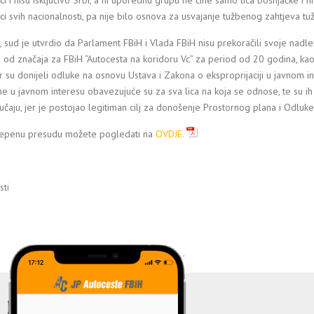
ci i nisu isključivo Srbi, a ni uporednu grupu ne čine samo lica bošnjačke i hr
ci svih nacionalnosti, pa nije bilo osnova za usvajanje tužbenog zahtjeva tuži
 sud je utvrdio da Parlament FBiH i Vlada FBiH nisu prekoračili svoje nad
a od značaja za FBiH “Autocesta na koridoru Vc” za period od 20 godina, kao 
er su donijeli odluke na osnovu Ustava i Zakona o eksproprijaciji u javnom in
 u javnom interesu obavezujuće su za sva lica na koja se odnose, te su ih dužn
čaju, jer je postojao legitiman cilj za donošenje Prostornog plana i Odluke
epenu presudu možete pogledati na
OVDJE.
ti