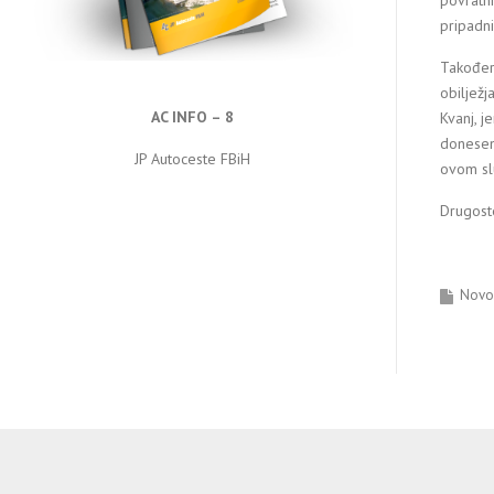
povratni
pripadni
Također,
obilježj
AC INFO – 8
Kvanj, j
donesene
JP Autoceste FBiH
ovom slu
Drugost
Novos