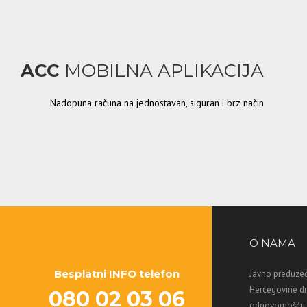
ACC
MOBILNA APLIKACIJA
Nadopuna računa na jednostavan, siguran i brz način
O NAMA
Besplatni INFO telefon
Javno preduzeć
Hercegovine d
080 02 03 06
odgovornošću M